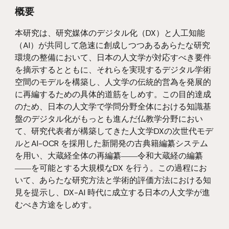
概要
本研究は、研究媒体のデジタル化（DX）と人工知能
（AI）が共同して急速に創成しつつあるあらたな研究
環境の整備において、日本の人文学が対応すべき要件
を摘示するとともに、それらを実現するデジタル学術
空間のモデルを構築し、人文学の伝統的営為を発展的
に再編するための具体的道筋をしめす。この目的達成
のため、日本の人文学で学問分野全体における知識基
盤のデジタル化がもっとも進んだ仏教学分野におい
て、研究代表者が構築してきた人文学DXの次世代モデ
ルとAI-OCR を採用した新開発の古典籍編纂システム
を用い、大蔵経全体の再編纂――令和大蔵経の編纂
――を可能とする大規模なDX を行う。この過程にお
いて、あらたな研究方法と学術的評価方法における知
見を提示し、DX-AI 時代に成立する日本の人文学が進
むべき方途をしめす。