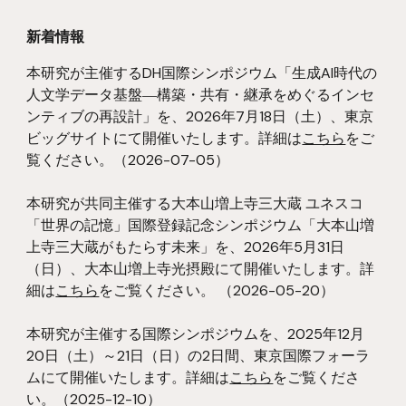
新着情報
本研究が主催するDH国際シンポジウム「生成AI時代の
人文学データ基盤―構築・共有・継承をめぐるインセ
ンティブの再設計」を、202
6
年
7
月18日（土）、東京
ビッグサイトにて開催いたします。詳細は
こちら
をご
覧ください。
（202
6
-0
7
-
05
）
本研究
が共同
主催する
大本山増上寺三大蔵 ユネスコ
「世界の記憶」国際登録記念シンポジウム「大本山増
上寺三大蔵がもたらす未来」を、2026年5月31日
（日）、大本山増上寺光摂殿にて開催いたします。詳
細は
こちら
をご覧ください。
（202
6
-05-
2
0）
本研究が主催する国際シンポジウムを、2025年12月
20日（土）～21日（日）の2日間、東京国際フォーラ
ムにて開催いたします。詳細は
こちら
を
ご覧
くださ
い。
（2025-12-10）