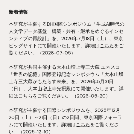
新着情報
本研究が主催するDH国際シンポジウム「生成AI時代の
人文学データ基盤―構築・共有・継承をめぐるインセ
ンティブの再設計」を、202
6
年
7
月18日（土）、東京
ビッグサイトにて開催いたします。詳細は
こちら
をご
覧ください。
（202
6
-0
7
-
05
）
本研究
が共同
主催する
大本山増上寺三大蔵 ユネスコ
「世界の記憶」国際登録記念シンポジウム「大本山増
上寺三大蔵がもたらす未来」を、2026年5月31日
（日）、大本山増上寺光摂殿にて開催いたします。詳
細は
こちら
をご覧ください。
（202
6
-05-
2
0）
本研究が主催する国際シンポジウムを、2025年12月
20日（土）～21日（日）の2日間、東京国際フォーラ
ムにて開催いたします。詳細は
こちら
を
ご覧
くださ
い。
（2025-12-10）