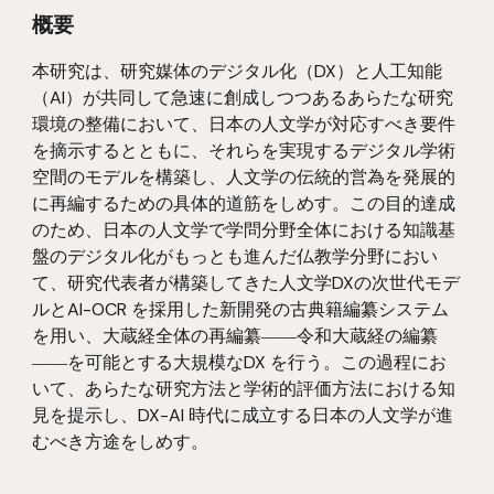
概要
本研究は、研究媒体のデジタル化（DX）と人工知能
（AI）が共同して急速に創成しつつあるあらたな研究
環境の整備において、日本の人文学が対応すべき要件
を摘示するとともに、それらを実現するデジタル学術
空間のモデルを構築し、人文学の伝統的営為を発展的
に再編するための具体的道筋をしめす。この目的達成
のため、日本の人文学で学問分野全体における知識基
盤のデジタル化がもっとも進んだ仏教学分野におい
て、研究代表者が構築してきた人文学DXの次世代モデ
ルとAI-OCR を採用した新開発の古典籍編纂システム
を用い、大蔵経全体の再編纂――令和大蔵経の編纂
――を可能とする大規模なDX を行う。この過程にお
いて、あらたな研究方法と学術的評価方法における知
見を提示し、DX-AI 時代に成立する日本の人文学が進
むべき方途をしめす。